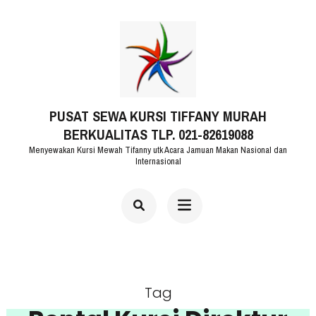
Lompat
ke
konten
(Tekan
PUSAT SEWA KURSI TIFFANY MURAH
Enter)
BERKUALITAS TLP. 021-82619088
Menyewakan Kursi Mewah Tifanny utk Acara Jamuan Makan Nasional dan
Internasional
Tag