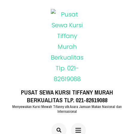
Lompat
ke
konten
(Tekan
Enter)
PUSAT SEWA KURSI TIFFANY MURAH
BERKUALITAS TLP. 021-82619088
Menyewakan Kursi Mewah Tifanny utk Acara Jamuan Makan Nasional dan
Internasional