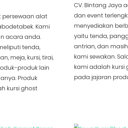
CV. Bintang Jaya 
dan event terleng
t persewaan alat
menyediakan berb
Jabodetabek. Kami
yaitu tenda, pangg
n acara anda.
antrian, dan masi
liputi tenda,
kami sewakan. Sal
 meja, kursi, tirai,
kami adalah kursi g
roduk-produk lain
pada jajaran produ
anya. Produk
h kursi ghost