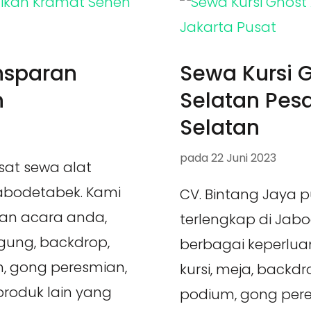
nsparan
Sewa Kursi 
n
Selatan Pes
Selatan
pada
22 Juni 2023
sat sewa alat
Jabodetabek. Kami
CV. Bintang Jaya 
an acara anda,
terlengkap di Jab
ggung, backdrop,
berbagai keperluan
ium, gong peresmian,
kursi, meja, backdrop
roduk lain yang
podium, gong pere