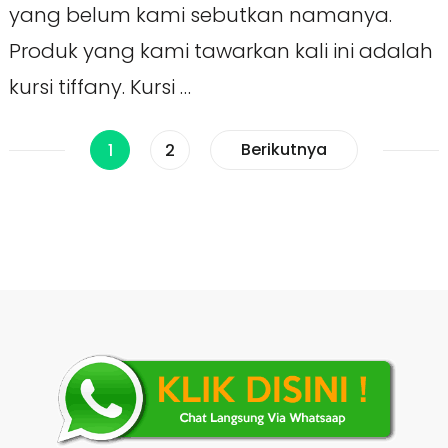
yang belum kami sebutkan namanya.
Produk yang kami tawarkan kali ini adalah
kursi tiffany. Kursi …
Paginasi
Halaman
Halaman
Berikutnya
1
2
pos