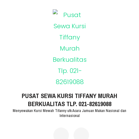
Lompat
ke
konten
(Tekan
Enter)
PUSAT SEWA KURSI TIFFANY MURAH
BERKUALITAS TLP. 021-82619088
Menyewakan Kursi Mewah Tifanny utk Acara Jamuan Makan Nasional dan
Internasional