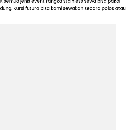
k semua jenis event rangka stainless sewa bisa pakai
ung. Kursi futura bisa kami sewakan secara polos atau