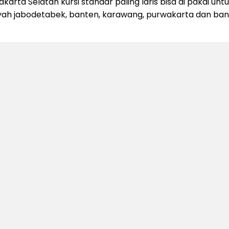
a Selatan kursi standar paling laris bisa di pakai untu
yah jabodetabek, banten, karawang, purwakarta dan band