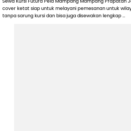
Sewa Kursi Futura Pela Mampang Mampang Prapatan Jakart
cover ketat siap untuk melayani pemesanan untuk wila
tanpa sarung kursi dan bisa juga disewakan lengkap …