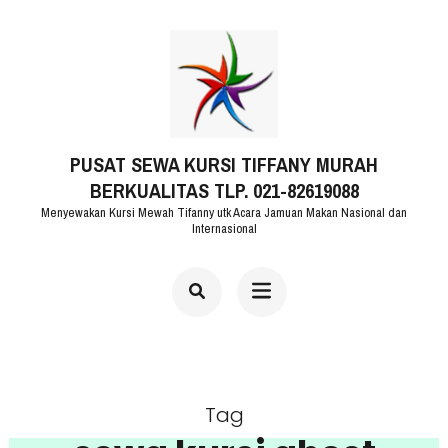
Lompat
ke
konten
(Tekan
PUSAT SEWA KURSI TIFFANY MURAH
Enter)
BERKUALITAS TLP. 021-82619088
Menyewakan Kursi Mewah Tifanny utk Acara Jamuan Makan Nasional dan
Internasional
Tag