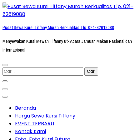
Lompat
ke
konten
Pusat Sewa Kursi Tiffany Murah Berkualitas Tlp. 021-82619088
(Tekan
Enter)
Menyewakan Kursi Mewah Tifanny utk Acara Jamuan Makan Nasional dan
Internasional
Cari
untuk:
Beranda
Harga Sewa Kursi Tiffany
EVENT TERBARU
Kontak Kami
Foto-Foto Kursi Futura