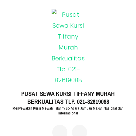
Lompat
ke
konten
(Tekan
Enter)
PUSAT SEWA KURSI TIFFANY MURAH
BERKUALITAS TLP. 021-82619088
Menyewakan Kursi Mewah Tifanny utk Acara Jamuan Makan Nasional dan
Internasional