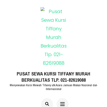
Lompat
ke
konten
(Tekan
Enter)
PUSAT SEWA KURSI TIFFANY MURAH
BERKUALITAS TLP. 021-82619088
Menyewakan Kursi Mewah Tifanny utk Acara Jamuan Makan Nasional dan
Internasional