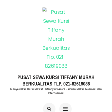
Lompat
ke
konten
(Tekan
Enter)
PUSAT SEWA KURSI TIFFANY MURAH
BERKUALITAS TLP. 021-82619088
Menyewakan Kursi Mewah Tifanny utk Acara Jamuan Makan Nasional dan
Internasional