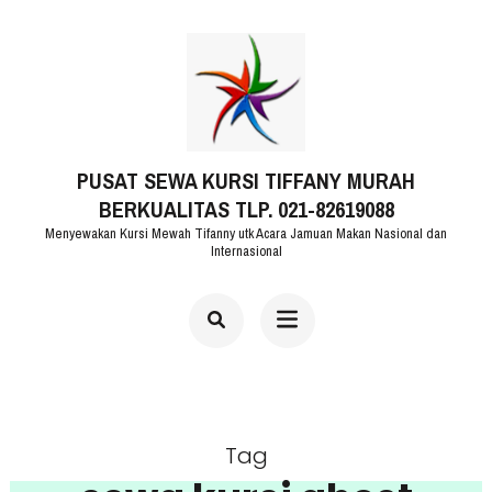
Lompat
ke
konten
(Tekan
PUSAT SEWA KURSI TIFFANY MURAH
Enter)
BERKUALITAS TLP. 021-82619088
Menyewakan Kursi Mewah Tifanny utk Acara Jamuan Makan Nasional dan
Internasional
Tag