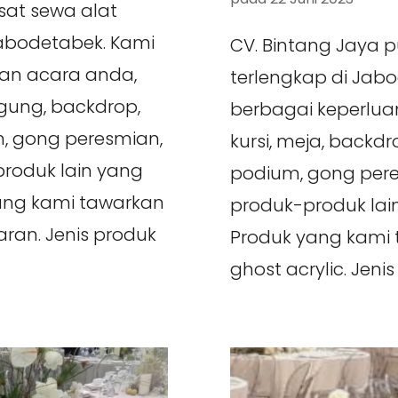
sat sewa alat
Jabodetabek. Kami
CV. Bintang Jaya 
an acara anda,
terlengkap di Jab
ggung, backdrop,
berbagai keperluan
ium, gong peresmian,
kursi, meja, backdrop
roduk lain yang
podium, gong pere
yang kami tawarkan
produk-produk la
paran. Jenis produk
Produk yang kami t
ghost acrylic. Jenis 