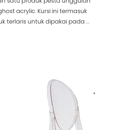
ah satu produk pesta unggulan
host acrylic. Kursi ini termasuk
k terlaris untuk dipakai pada …