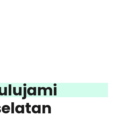
 ulujami
selatan