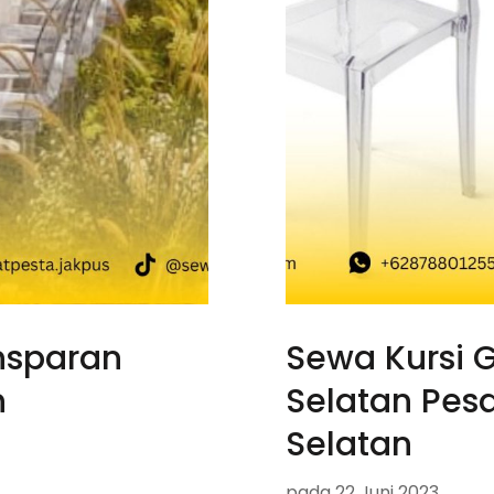
nsparan
Sewa Kursi 
n
Selatan Pes
Selatan
pada
22 Juni 2023