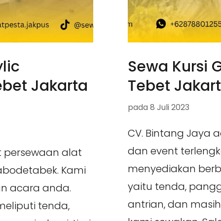
lic
Sewa Kursi G
bet Jakarta
Tebet Jakar
pada
8 Juli 2023
CV. Bintang Jaya 
dan event terleng
t persewaan alat
menyediakan berb
Jabodetabek. Kami
yaitu tenda, pangg
n acara anda.
antrian, dan masi
liputi tenda,