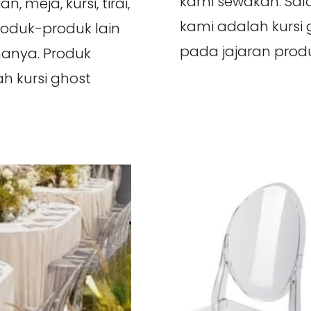
kami sewakan. Sal
 meja, kursi, tirai,
kami adalah kursi g
roduk-produk lain
pada jajaran produ
anya. Produk
h kursi ghost