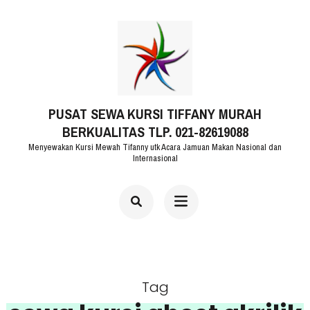
Lompat
ke
konten
(Tekan
PUSAT SEWA KURSI TIFFANY MURAH
Enter)
BERKUALITAS TLP. 021-82619088
Menyewakan Kursi Mewah Tifanny utk Acara Jamuan Makan Nasional dan
Internasional
Tag