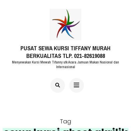
Lompat
ke
konten
(Tekan
PUSAT SEWA KURSI TIFFANY MURAH
Enter)
BERKUALITAS TLP. 021-82619088
Menyewakan Kursi Mewah Tifanny utk Acara Jamuan Makan Nasional dan
Internasional
Tag