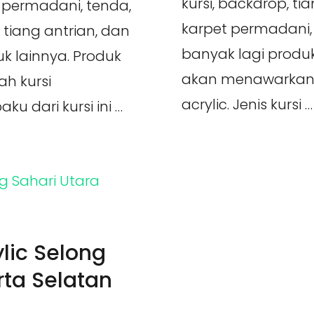
kursi, backdrop, tian
t permadani, tenda,
karpet permadani, 
p, tiang antrian, dan
banyak lagi produk
k lainnya. Produk
akan menawarkan p
ah kursi
acrylic. Jenis kursi …
ku dari kursi ini …
lic Selong
ta Selatan