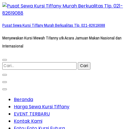
Lompat
ke
konten
Pusat Sewa Kursi Tiffany Murah Berkualitas Tlp. 021-82619088
(Tekan
Enter)
Menyewakan Kursi Mewah Tifanny utk Acara Jamuan Makan Nasional dan
Internasional
Cari
untuk:
Beranda
Harga Sewa Kursi Tiffany
EVENT TERBARU
Kontak Kami
Foto-Foto Kursi Futura