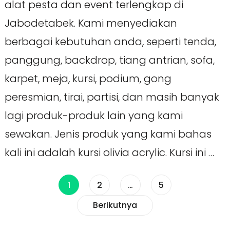
alat pesta dan event terlengkap di
Jabodetabek. Kami menyediakan
berbagai kebutuhan anda, seperti tenda,
panggung, backdrop, tiang antrian, sofa,
karpet, meja, kursi, podium, gong
peresmian, tirai, partisi, dan masih banyak
lagi produk-produk lain yang kami
sewakan. Jenis produk yang kami bahas
kali ini adalah kursi olivia acrylic. Kursi ini …
Paginasi
Halaman
Halaman
Halaman
1
2
…
5
Berikutnya
pos