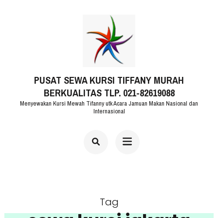
Lompat
ke
konten
(Tekan
PUSAT SEWA KURSI TIFFANY MURAH
Enter)
BERKUALITAS TLP. 021-82619088
Menyewakan Kursi Mewah Tifanny utk Acara Jamuan Makan Nasional dan
Internasional
Tag