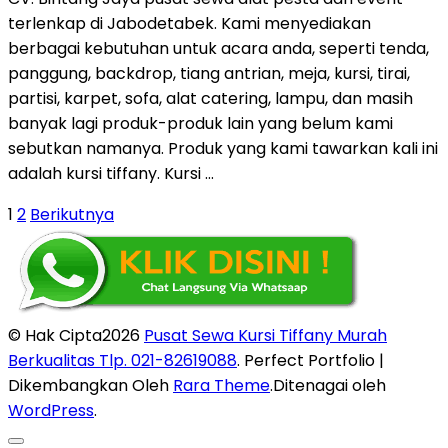
terlenkap di Jabodetabek. Kami menyediakan
berbagai kebutuhan untuk acara anda, seperti tenda,
panggung, backdrop, tiang antrian, meja, kursi, tirai,
partisi, karpet, sofa, alat catering, lampu, dan masih
banyak lagi produk-produk lain yang belum kami
sebutkan namanya. Produk yang kami tawarkan kali ini
adalah kursi tiffany. Kursi …
Paginasi
Halaman
Halaman
1
2
Berikutnya
pos
© Hak Cipta2026
Pusat Sewa Kursi Tiffany Murah
Berkualitas Tlp. 021-82619088
. Perfect Portfolio |
Dikembangkan Oleh
Rara Theme
.Ditenagai oleh
WordPress
.