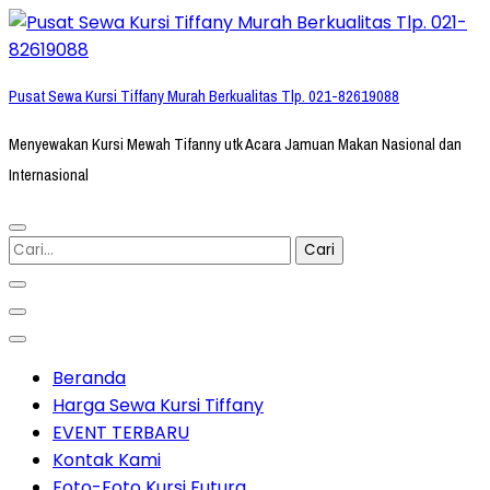
Lompat
ke
konten
Pusat Sewa Kursi Tiffany Murah Berkualitas Tlp. 021-82619088
(Tekan
Enter)
Menyewakan Kursi Mewah Tifanny utk Acara Jamuan Makan Nasional dan
Internasional
Cari
untuk:
Beranda
Harga Sewa Kursi Tiffany
EVENT TERBARU
Kontak Kami
Foto-Foto Kursi Futura