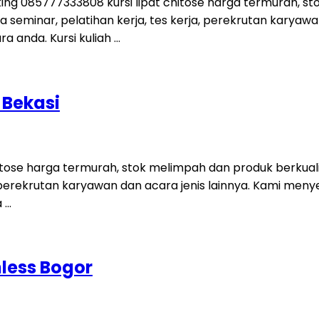
oking 085777333808 kursi lipat chitose harga termurah, st
 seminar, pelatihan kerja, tes kerja, perekrutan karyawa
a anda. Kursi kuliah …
 Bekasi
 chitose harga termurah, stok melimpah dan produk berkual
a, perekrutan karyawan dan acara jenis lainnya. Kami men
 …
nless Bogor