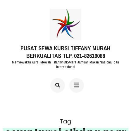
Lompat
ke
konten
(Tekan
PUSAT SEWA KURSI TIFFANY MURAH
Enter)
BERKUALITAS TLP. 021-82619088
Menyewakan Kursi Mewah Tifanny utk Acara Jamuan Makan Nasional dan
Internasional
Tag