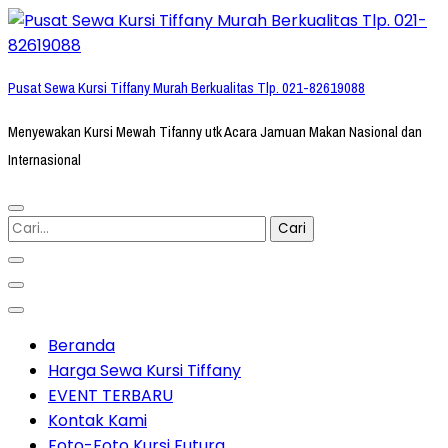
Lompat
ke
konten
Pusat Sewa Kursi Tiffany Murah Berkualitas Tlp. 021-82619088
(Tekan
Enter)
Menyewakan Kursi Mewah Tifanny utk Acara Jamuan Makan Nasional dan
Internasional
Cari
untuk:
Beranda
Harga Sewa Kursi Tiffany
EVENT TERBARU
Kontak Kami
Foto-Foto Kursi Futura