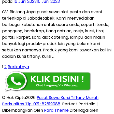
pada
16 Juni 2023
16 Juni 2023
CV. Bintang Jaya pusat sewa alat pesta dan event
terlenkap di Jabodetabek. Kami menyediakan
berbagai kebutuhan untuk acara anda, seperti tenda,
panggung, backdrop, tiang antrian, meja, kursi, tirai,
partisi, karpet, sofa, alat catering, lampu, dan masih
banyak lagi produk-produk lain yang belum kami
sebutkan namanya. Produk yang kami tawarkan kali ini
adalah kursi tiffany. Kursi …
Paginasi
Halaman
Halaman
1
2
Berikutnya
pos
© Hak Cipta2026
Pusat Sewa Kursi Tiffany Murah
Berkualitas Tlp. 021-82619088
. Perfect Portfolio |
Dikembangkan Oleh
Rara Theme
.Ditenagai oleh