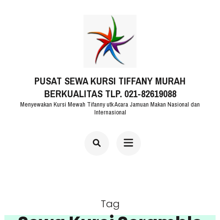
Lompat
ke
konten
(Tekan
PUSAT SEWA KURSI TIFFANY MURAH
Enter)
BERKUALITAS TLP. 021-82619088
Menyewakan Kursi Mewah Tifanny utk Acara Jamuan Makan Nasional dan
Internasional
Tag