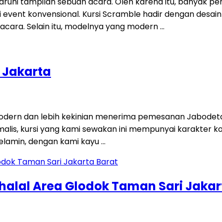
aruhi tampilan sebuah acara. Oleh karena itu, banyak p
i event konvensional. Kursi Scramble hadir dengan desai
ara. Selain itu, modelnya yang modern …
i Jakarta
 modern dan lebih kekinian menerima pemesanan Jabodet
alis, kursi yang kami sewakan ini mempunyai karakter 
melamin, dengan kami kayu …
ihalal Area Glodok Taman Sari Jakar