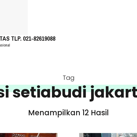
S TLP. 021-82619088
asional
Tag
i setiabudi jakar
Menampilkan 12 Hasil