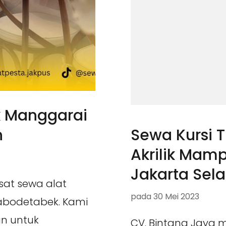
k Manggarai
n
Sewa Kursi 
Akrilik Mam
Jakarta Sel
sat sewa alat
pada
30 Mei 2023
Jabodetabek. Kami
n untuk
CV. Bintang Jaya 