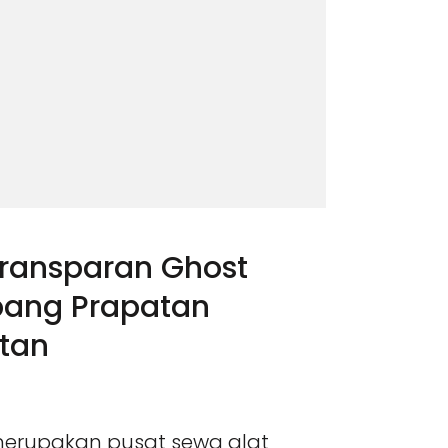
Transparan Ghost
pang Prapatan
atan
merupakan pusat sewa alat