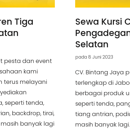
ren Tiga
Sewa Kursi 
atan
Pengadegan
Selatan
pada
8 Juni 2023
at pesta dan event
usahaan kami
CV. Bintang Jaya 
an terus melayani
terlengkap di Jab
nyediakan
berbagai produk u
 seperti tenda,
seperti tenda, pan
an, backdrop, tirai,
tiang antrian, podiu
n masih banyak lagi
masih banyak lagi