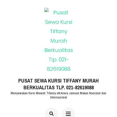
Lompat
ke
konten
(Tekan
Enter)
PUSAT SEWA KURSI TIFFANY MURAH
BERKUALITAS TLP. 021-82619088
Menyewakan Kursi Mewah Tifanny utk Acara Jamuan Makan Nasional dan
Internasional