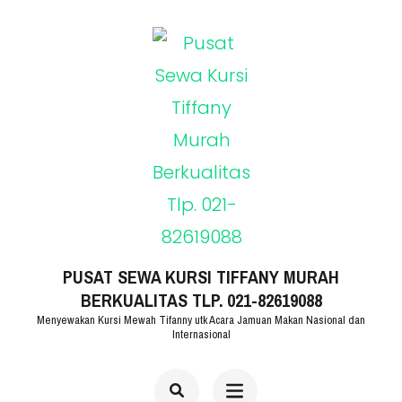
Lompat
ke
konten
(Tekan
Enter)
PUSAT SEWA KURSI TIFFANY MURAH
BERKUALITAS TLP. 021-82619088
Menyewakan Kursi Mewah Tifanny utk Acara Jamuan Makan Nasional dan
Internasional