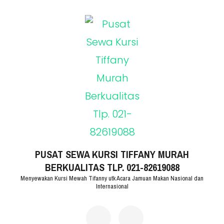
Lompat
ke
konten
(Tekan
Enter)
PUSAT SEWA KURSI TIFFANY MURAH
BERKUALITAS TLP. 021-82619088
Menyewakan Kursi Mewah Tifanny utk Acara Jamuan Makan Nasional dan
Internasional