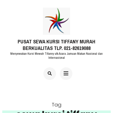
Lompat
ke
konten
(Tekan
PUSAT SEWA KURSI TIFFANY MURAH
Enter)
BERKUALITAS TLP. 021-82619088
Menyewakan Kursi Mewah Tifanny utk Acara Jamuan Makan Nasional dan
Internasional
Tag