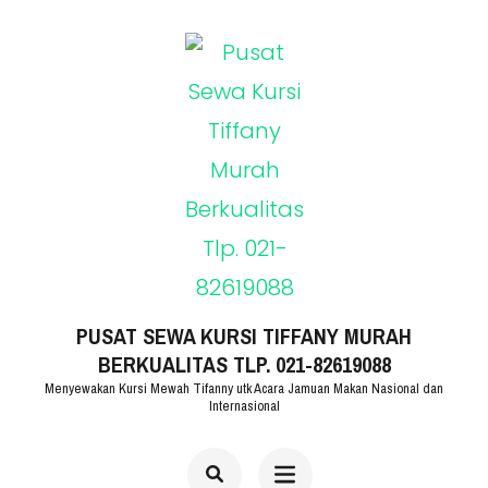
Lompat
ke
konten
(Tekan
Enter)
PUSAT SEWA KURSI TIFFANY MURAH
BERKUALITAS TLP. 021-82619088
Menyewakan Kursi Mewah Tifanny utk Acara Jamuan Makan Nasional dan
Internasional