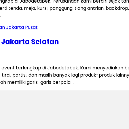
engkap di Jabodetabek. Perusahaan kami berdiri sejak t
 tenda, meja, kursi, panggung, tiang antrian, backdrop, ti
…
n Jakarta Selatan
 event terlengkap di Jabodetabek. Kami menyediakan be
 tirai, partisi, dan masih banyak lagi produk-produk lain
alah memiliki garis-garis berpola …