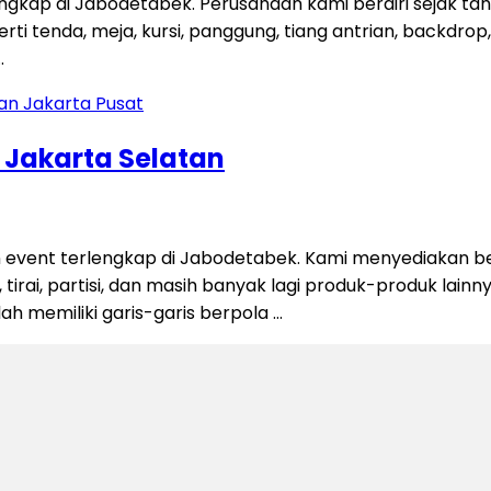
engkap di Jabodetabek. Perusahaan kami berdiri sejak t
 tenda, meja, kursi, panggung, tiang antrian, backdrop, ti
…
n Jakarta Selatan
 event terlengkap di Jabodetabek. Kami menyediakan be
 tirai, partisi, dan masih banyak lagi produk-produk lain
alah memiliki garis-garis berpola …