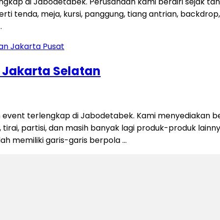
engkap di Jabodetabek. Perusahaan kami berdiri sejak t
 tenda, meja, kursi, panggung, tiang antrian, backdrop, ti
…
n Jakarta Selatan
 event terlengkap di Jabodetabek. Kami menyediakan be
 tirai, partisi, dan masih banyak lagi produk-produk lain
alah memiliki garis-garis berpola …