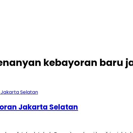
k senanyan kebayoran baru j
coran Jakarta Selatan