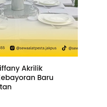
ffany Akrilik
Kebayoran Baru
atan