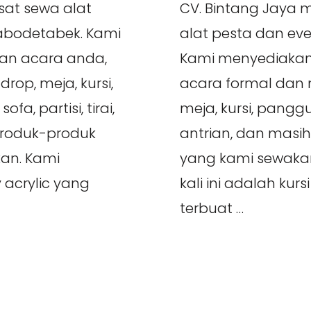
CV. Bintang Jaya
sat sewa alat
alat pesta dan eve
Jabodetabek. Kami
Kami menyediakan
an acara anda,
acara formal dan n
rop, meja, kursi,
meja, kursi, panggun
fa, partisi, tirai,
antrian, dan masi
produk-produk
yang kami sewakan
an. Kami
kali ini adalah kursi 
 acrylic yang
terbuat …