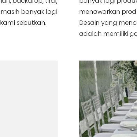
an, backdrop, tirai,
banyak lagi produ
n masih banyak lagi
menawarkan produk p
kami sebutkan.
Desain yang menonjol
adalah memiliki ga