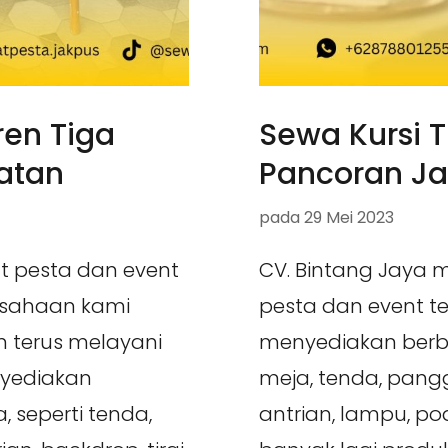
ren Tiga
Sewa Kursi Ti
atan
Pancoran Ja
pada
29 Mei 2023
at pesta dan event
CV. Bintang Jaya 
usahaan kami
pesta dan event t
an terus melayani
menyediakan berba
nyediakan
meja, tenda, pangg
 seperti tenda,
antrian, lampu, pod