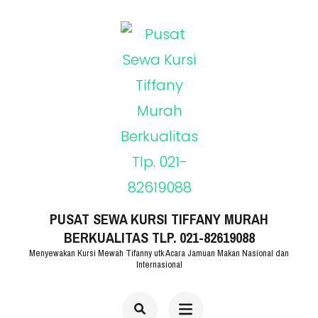
Lompat
ke
konten
(Tekan
Enter)
PUSAT SEWA KURSI TIFFANY MURAH
BERKUALITAS TLP. 021-82619088
Menyewakan Kursi Mewah Tifanny utk Acara Jamuan Makan Nasional dan
Internasional