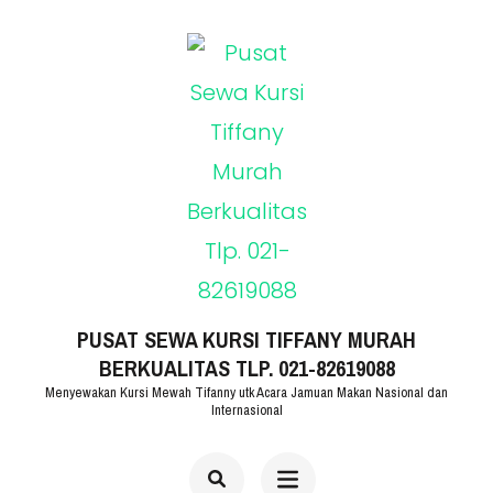
Lompat
ke
konten
(Tekan
Enter)
PUSAT SEWA KURSI TIFFANY MURAH
BERKUALITAS TLP. 021-82619088
Menyewakan Kursi Mewah Tifanny utk Acara Jamuan Makan Nasional dan
Internasional