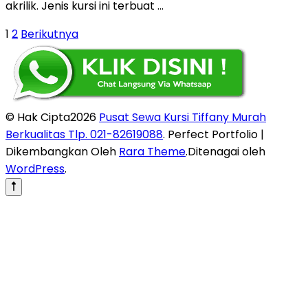
akrilik. Jenis kursi ini terbuat …
Paginasi
Halaman
Halaman
1
2
Berikutnya
pos
© Hak Cipta2026
Pusat Sewa Kursi Tiffany Murah
Berkualitas Tlp. 021-82619088
. Perfect Portfolio |
Dikembangkan Oleh
Rara Theme
.Ditenagai oleh
WordPress
.