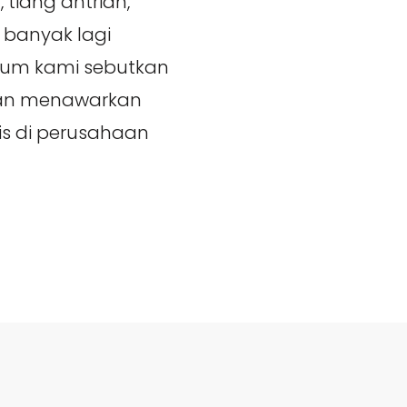
 tiang antrian,
 banyak lagi
lum kami sebutkan
akan menawarkan
aris di perusahaan