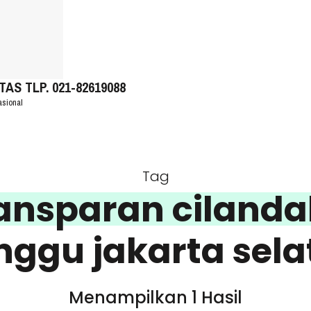
S TLP. 021-82619088
asional
Tag
ransparan cilanda
nggu jakarta sela
Menampilkan 1 Hasil