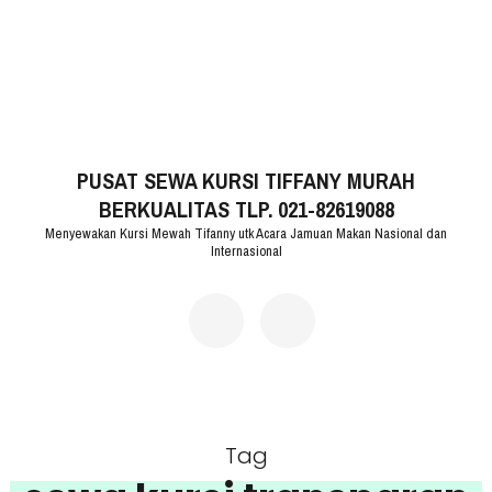
Lompat
ke
konten
(Tekan
PUSAT SEWA KURSI TIFFANY MURAH
Enter)
BERKUALITAS TLP. 021-82619088
Menyewakan Kursi Mewah Tifanny utk Acara Jamuan Makan Nasional dan
Internasional
Tag