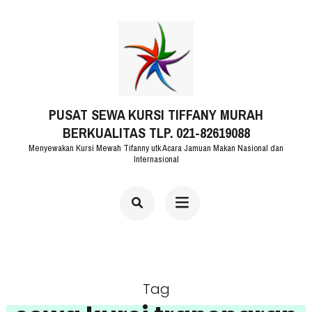
Lompat
ke
konten
(Tekan
PUSAT SEWA KURSI TIFFANY MURAH
Enter)
BERKUALITAS TLP. 021-82619088
Menyewakan Kursi Mewah Tifanny utk Acara Jamuan Makan Nasional dan
Internasional
Tag