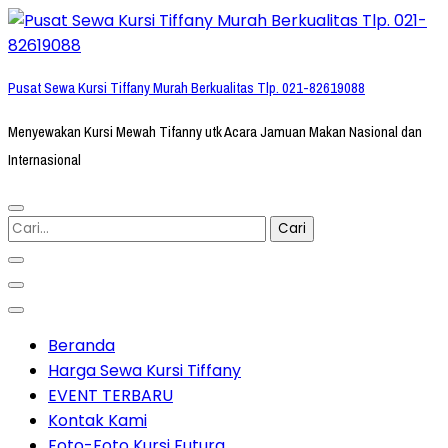
Lompat
ke
konten
Pusat Sewa Kursi Tiffany Murah Berkualitas Tlp. 021-82619088
(Tekan
Enter)
Menyewakan Kursi Mewah Tifanny utk Acara Jamuan Makan Nasional dan
Internasional
Cari
untuk:
Beranda
Harga Sewa Kursi Tiffany
EVENT TERBARU
Kontak Kami
Foto-Foto Kursi Futura