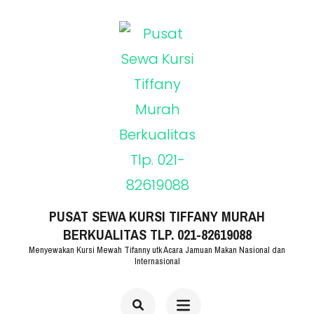
Lompat
ke
konten
(Tekan
Enter)
PUSAT SEWA KURSI TIFFANY MURAH
BERKUALITAS TLP. 021-82619088
Menyewakan Kursi Mewah Tifanny utk Acara Jamuan Makan Nasional dan
Internasional