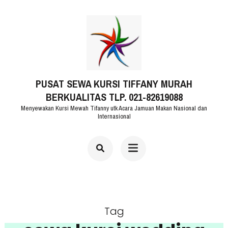
Lompat
ke
konten
(Tekan
PUSAT SEWA KURSI TIFFANY MURAH
Enter)
BERKUALITAS TLP. 021-82619088
Menyewakan Kursi Mewah Tifanny utk Acara Jamuan Makan Nasional dan
Internasional
Tag