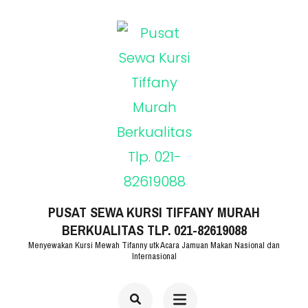
Lompat
ke
konten
(Tekan
Enter)
PUSAT SEWA KURSI TIFFANY MURAH
BERKUALITAS TLP. 021-82619088
Menyewakan Kursi Mewah Tifanny utk Acara Jamuan Makan Nasional dan
Internasional