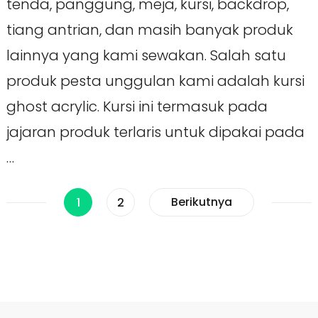
tenda, panggung, meja, kursi, backdrop,
tiang antrian, dan masih banyak produk
lainnya yang kami sewakan. Salah satu
produk pesta unggulan kami adalah kursi
ghost acrylic. Kursi ini termasuk pada
jajaran produk terlaris untuk dipakai pada
…
Paginasi
Halaman
Halaman
Berikutnya
1
2
pos