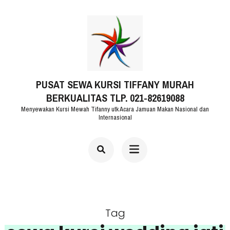
Lompat
ke
konten
(Tekan
PUSAT SEWA KURSI TIFFANY MURAH
Enter)
BERKUALITAS TLP. 021-82619088
Menyewakan Kursi Mewah Tifanny utk Acara Jamuan Makan Nasional dan
Internasional
Tag