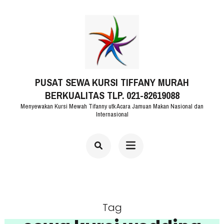
Lompat
ke
konten
(Tekan
PUSAT SEWA KURSI TIFFANY MURAH
Enter)
BERKUALITAS TLP. 021-82619088
Menyewakan Kursi Mewah Tifanny utk Acara Jamuan Makan Nasional dan
Internasional
Tag