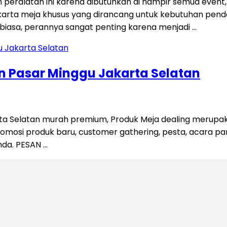
 peralatan ini karena dibutuhkan di hampir semua event
akarta meja khusus yang dirancang untuk kebutuhan penda
biasa, perannya sangat penting karena menjadi …
 Pasar Minggu Jakarta Selatan
ta Selatan murah premium, Produk Meja dealing merupa
mosi produk baru, customer gathering, pesta, acara pame
nda. PESAN …