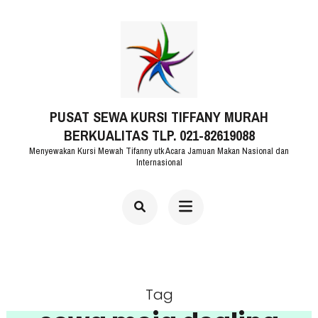
Lompat
ke
konten
(Tekan
PUSAT SEWA KURSI TIFFANY MURAH
Enter)
BERKUALITAS TLP. 021-82619088
Menyewakan Kursi Mewah Tifanny utk Acara Jamuan Makan Nasional dan
Internasional
Tag