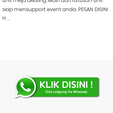
unit meja dealing lebih dari ratusan unit
siap mensupport event anda. PESAN DISINI
!!! …