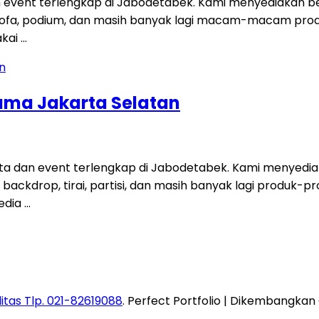
 event terlengkap di Jabodetabek. Kami menyediakan be
t, sofa, podium, dan masih banyak lagi macam-macam pro
akai …
ama Jakarta Selatan
a dan event terlengkap di Jabodetabek. Kami menyedia
fa, backdrop, tirai, partisi, dan masih banyak lagi produ
edia …
itas Tlp. 021-82619088
. Perfect Portfolio | Dikembangkan