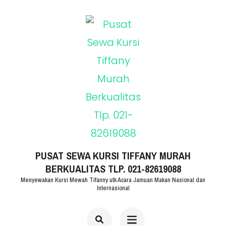
Lompat
ke
konten
(Tekan
Enter)
PUSAT SEWA KURSI TIFFANY MURAH
BERKUALITAS TLP. 021-82619088
Menyewakan Kursi Mewah Tifanny utk Acara Jamuan Makan Nasional dan
Internasional