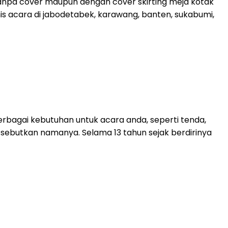
tanpa cover maupun dengan cover skirting meja kotak
is acara di jabodetabek, karawang, banten, sukabumi,
rbagai kebutuhan untuk acara anda, seperti tenda,
mi sebutkan namanya. Selama 13 tahun sejak berdirinya