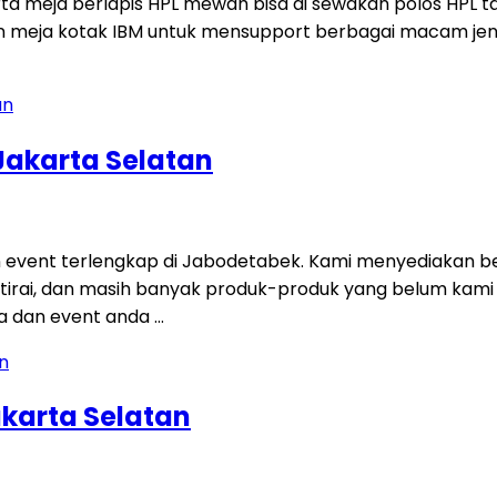
rta meja berlapis HPL mewah bisa di sewakan polos HPL 
uan meja kotak IBM untuk mensupport berbagai macam jen
Jakarta Selatan
 event terlengkap di Jabodetabek. Kami menyediakan be
tisi, tirai, dan masih banyak produk-produk yang belum ka
a dan event anda …
karta Selatan